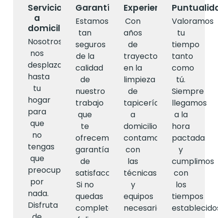
Servicio
Garantía
Experiencia
Puntualid
a
Estamos
Con
Valoramos
domicilio
tan
años
tu
Nosotros
seguros
de
tiempo
nos
de la
trayectoria
tanto
desplazamos
calidad
en la
como
hasta
de
limpieza
tú.
tu
nuestro
de
Siempre
hogar
trabajo
tapicerías
llegamos
para
que
a
a la
que
te
domicilio,
hora
no
ofrecemos
contamos
pactada
tengas
garantía
con
y
que
de
las
cumplimos
preocuparte
satisfacción.
técnicas
con
por
Si no
y
los
nada.
quedas
equipos
tiempos
Disfruta
completamente
necesarios
establecido
de