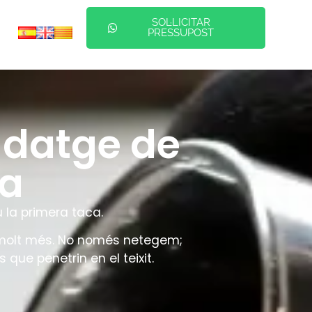
SOL·LICITAR
PRESSUPOST
ndatge de
na
 la primera taca.
 molt més. No només netegem;
 que penetrin en el teixit.