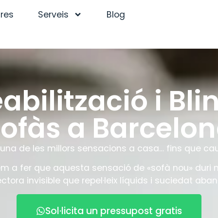
tres
Serveis
Blog
bilització i Bli
ofàs a Barcelo
 una de les millors sensacions a casa… fins que cau
em a fer que aquesta sensació de «sofà nou» duri
ra invisible que repel·leix líquids i suciedat abans
Sol·licita un pressupost gratis