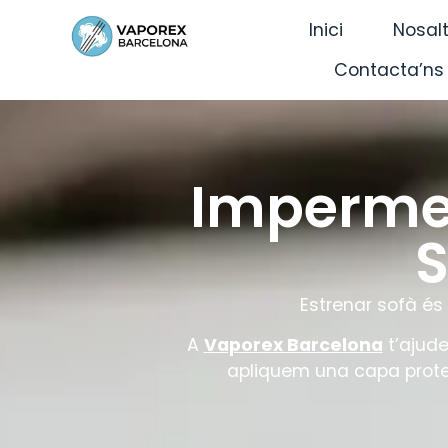
Inici
Nosal
Contacta’ns
Impermea
S
Estrenar sofà és
A
Vaporex Barcelona
t’ajud
apliquem una capa protecto