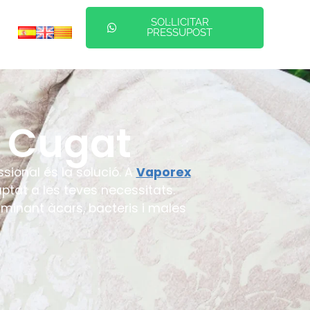
SOL·LICITAR
PRESSUPOST
t Cugat
ssional és la solució. A
Vaporex
ptat a les teves necessitats.
liminant àcars, bacteris i males