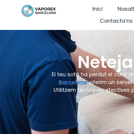
Inici
Nosal
Contacta’ns
Neteja
El teu sofà ha perdut el color or
Barcelona
, oferim un serve
Utilitzem tècniques efectives p