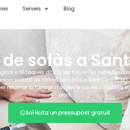
tres
Serveis
Blog
 de sofàs a San
iginal o té taques difícils de treure? La neteja profe
i especialitzat de neteja de sofàs a Sant Cugat, ada
er retornar la frescor i l’aspecte als teus mobles, e
olors.
Sol·licita un pressupost gratuït