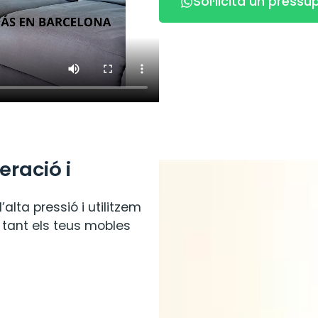
Sol·licita un pressu
eració i
ta pressió i utilitzem
tant els teus mobles